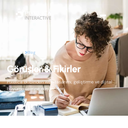
Ana Sayfa
Blog
Görüşler & Fikirler
Pixelica ekibinden web tasarımı, geliştirme ve dijital
büyüme üzerine düşünceler.