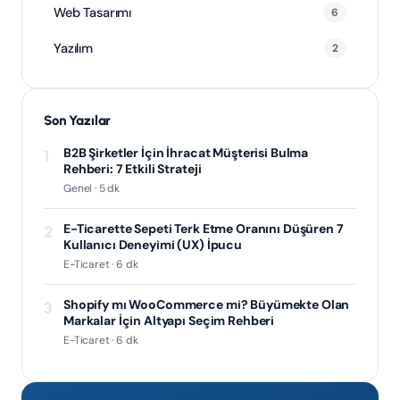
Web Tasarımı
6
Yazılım
2
Son Yazılar
B2B Şirketler İçin İhracat Müşterisi Bulma
1
Rehberi: 7 Etkili Strateji
Genel · 5 dk
E-Ticarette Sepeti Terk Etme Oranını Düşüren 7
2
Kullanıcı Deneyimi (UX) İpucu
E-Ticaret · 6 dk
Shopify mı WooCommerce mi? Büyümekte Olan
3
Markalar İçin Altyapı Seçim Rehberi
E-Ticaret · 6 dk